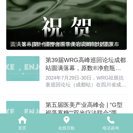
圆满落幕|第一届整合医学美容高峰论坛暨原数新品发布会盛况
第39届WRG高峰巡回论坛成都
站圆满落幕，原数®净愈瓶精
彩亮相
2024年7月29日-30日，WRG祛斑抗
衰巡回论坛（成都站）在四川省成都
首座万豪酒店隆重举行并圆满结束！
本次论坛汇聚了国内外众多医美行业
第五届医美产业高峰会 | “G型
的精英与专家学者，共同探讨祛斑抗
衰领域的最新动态与未来趋势。原数
褐藻寡糖”“双光疗法联合”两大
®净愈瓶应邀在本次论坛精彩亮相，
项目入驻谈美
3月17日，第五届“伊人三悦・成都有
为广大求美者提供高效方案。
首页
在线导航
电话咨询
约”医美产业创新发展暨2025“医美之
————————— 现场盛况